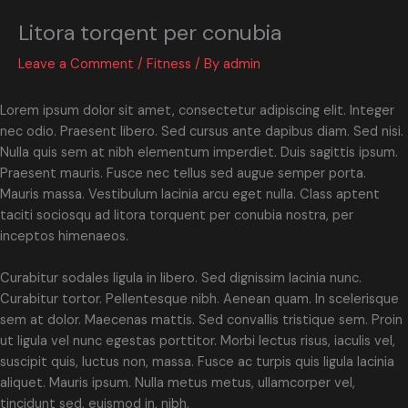
Litora torqent per conubia
Leave a Comment
/
Fitness
/ By
admin
Lorem ipsum dolor sit amet, consectetur adipiscing elit. Integer
nec odio. Praesent libero. Sed cursus ante dapibus diam. Sed nisi.
Nulla quis sem at nibh elementum imperdiet. Duis sagittis ipsum.
Praesent mauris. Fusce nec tellus sed augue semper porta.
Mauris massa. Vestibulum lacinia arcu eget nulla. Class aptent
taciti sociosqu ad litora torquent per conubia nostra, per
inceptos himenaeos.
Curabitur sodales ligula in libero. Sed dignissim lacinia nunc.
Curabitur tortor. Pellentesque nibh. Aenean quam. In scelerisque
sem at dolor. Maecenas mattis. Sed convallis tristique sem. Proin
ut ligula vel nunc egestas porttitor. Morbi lectus risus, iaculis vel,
suscipit quis, luctus non, massa. Fusce ac turpis quis ligula lacinia
aliquet. Mauris ipsum. Nulla metus metus, ullamcorper vel,
tincidunt sed, euismod in, nibh.