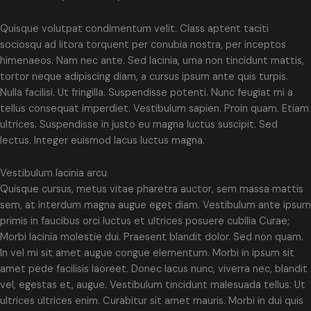
Quisque volutpat condimentum velit. Class aptent taciti
sociosqu ad litora torquent per conubia nostra, per inceptos
himenaeos. Nam nec ante. Sed lacinia, urna non tincidunt mattis,
tortor neque adipiscing diam, a cursus ipsum ante quis turpis.
Nulla facilisi. Ut fringilla. Suspendisse potenti. Nunc feugiat mi a
tellus consequat imperdiet. Vestibulum sapien. Proin quam. Etiam
ultrices. Suspendisse in justo eu magna luctus suscipit. Sed
lectus. Integer euismod lacus luctus magna.
Vestibulum lacinia arcu
Quisque cursus, metus vitae pharetra auctor, sem massa mattis
sem, at interdum magna augue eget diam. Vestibulum ante ipsum
primis in faucibus orci luctus et ultrices posuere cubilia Curae;
Morbi lacinia molestie dui. Praesent blandit dolor. Sed non quam.
In vel mi sit amet augue congue elementum. Morbi in ipsum sit
amet pede facilisis laoreet. Donec lacus nunc, viverra nec, blandit
vel, egestas et, augue. Vestibulum tincidunt malesuada tellus. Ut
ultrices ultrices enim. Curabitur sit amet mauris. Morbi in dui quis