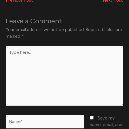
←
Previous Post
Next Post
→
Leave a Comment
Your email address will not be published.
Required fields are
marked
*
Type
here..
Name*
Save my
name, email, and