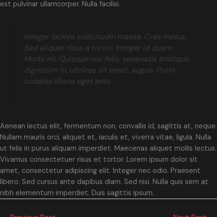
est pulvinar ullamcorper. Nulla facilisi.
Integer lacinia sollicitudin massa. Cras metus.
Sed aliquet risus a tortor. Integer id quam.
Morbi mi. Quisque nisl felis, venenatis tristique,
dignissim in, ultrices sit amet, augue. Proin
sodales libero eget ante.
Aenean lectus elit, fermentum non, convallis id, sagittis at, neque.
Nullam mauris orci, aliquet et, iaculis et, viverra vitae, ligula. Nulla
ut felis in purus aliquam imperdiet. Maecenas aliquet mollis lectus.
Vivamus consectetuer risus et tortor. Lorem ipsum dolor sit
amet, consectetur adipiscing elit. Integer nec odio. Praesent
libero. Sed cursus ante dapibus diam. Sed nisi. Nulla quis sem at
nibh elementum imperdiet. Duis sagittis ipsum.