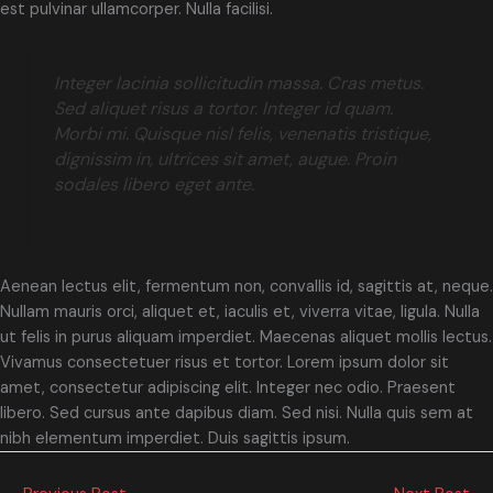
est pulvinar ullamcorper. Nulla facilisi.
Integer lacinia sollicitudin massa. Cras metus.
Sed aliquet risus a tortor. Integer id quam.
Morbi mi. Quisque nisl felis, venenatis tristique,
dignissim in, ultrices sit amet, augue. Proin
sodales libero eget ante.
Aenean lectus elit, fermentum non, convallis id, sagittis at, neque.
Nullam mauris orci, aliquet et, iaculis et, viverra vitae, ligula. Nulla
ut felis in purus aliquam imperdiet. Maecenas aliquet mollis lectus.
Vivamus consectetuer risus et tortor. Lorem ipsum dolor sit
amet, consectetur adipiscing elit. Integer nec odio. Praesent
libero. Sed cursus ante dapibus diam. Sed nisi. Nulla quis sem at
nibh elementum imperdiet. Duis sagittis ipsum.