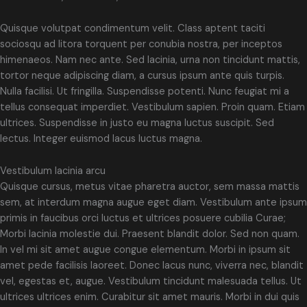
Quisque volutpat condimentum velit. Class aptent taciti
sociosqu ad litora torquent per conubia nostra, per inceptos
himenaeos. Nam nec ante. Sed lacinia, urna non tincidunt mattis,
tortor neque adipiscing diam, a cursus ipsum ante quis turpis.
Nulla facilisi. Ut fringilla. Suspendisse potenti. Nunc feugiat mi a
tellus consequat imperdiet. Vestibulum sapien. Proin quam. Etiam
ultrices. Suspendisse in justo eu magna luctus suscipit. Sed
lectus. Integer euismod lacus luctus magna.
Vestibulum lacinia arcu
Quisque cursus, metus vitae pharetra auctor, sem massa mattis
sem, at interdum magna augue eget diam. Vestibulum ante ipsum
primis in faucibus orci luctus et ultrices posuere cubilia Curae;
Morbi lacinia molestie dui. Praesent blandit dolor. Sed non quam.
In vel mi sit amet augue congue elementum. Morbi in ipsum sit
amet pede facilisis laoreet. Donec lacus nunc, viverra nec, blandit
vel, egestas et, augue. Vestibulum tincidunt malesuada tellus. Ut
ultrices ultrices enim. Curabitur sit amet mauris. Morbi in dui quis