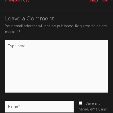
←
Previous Post
Next Post
→
Leave a Comment
Your email address will not be published.
Required fields are
marked
*
Type
here..
Name*
Save my
name, email, and